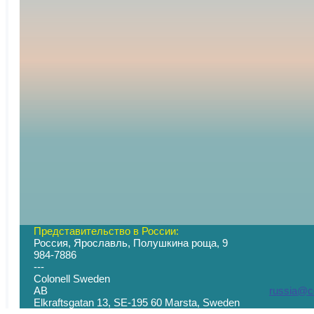
Представительство в России:
Россия, Ярославль, Полушкина роща, 9
+7 (
984-7886
--- -
Colonell Sweden
AB
russia@co
Elkraftsgatan 13, SE-195 60 Marsta, S