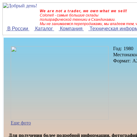
We are not a trader, we own what we sell!
Colonell - самые большие склады
полиграфической техники в Скандинавии.
Мы не занимаемся перепродажами, мы владеем тем, 
В России
Каталог
Компания
Техническая инфор
Год:
1980
Местонахо
Формат:
A
Еще фото
Для получения более подробной информации, фотографи