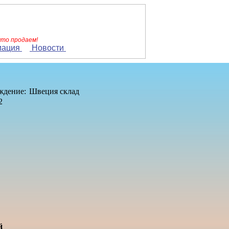
что продаем!
мация
Новости
ждение:
Швеция склад
2
й